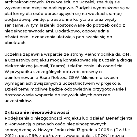
architektonicznych. Przy wejściu do Uczelni, znajdują się
wyznaczone miejsca parkingowe. Budynki wyposażone są w
platformy dla osób poruszających się na wózkach, rampę
podjazdową, windę, przestronne korytarze oraz węzły
sanitarne, w tym łazienki dostosowane do potrzeb osób z
niepełnosprawnościami. Dodatkowo, odpowiednie
oświetlenie i oznaczenia ułatwiają poruszanie się po
obiektach.
Uczelnia zapewnia wsparcie ze strony Pełnomocnika ds. ON ,
a uczestnicy projektu mogą kontaktować się z uczelnią drogą
elektroniczną (e-mail, Teams), telefonicznie lub osobiście.
W przypadku szczególnych potrzeb, prosimy o
poinformowanie Biura Rektora GSW Milenium o swoich
wymaganiach związanych z uczestnictwem w projekcie.
Dzięki temu możliwe będzie odpowiednie przygotowanie i
dostosowanie wsparcia do indywidualnych potrzeb
uczestników.
Zgłaszanie nieprawidłowości
Podejrzenia o niezgodności Projektu lub działań Beneficjenta
z Konwencją o prawach osób niepełnosprawnych
sporządzoną w Nowym Jorku dnia 13 grudnia 2006 r. (Dz. U. z
2012 r. poz. 1169, z późn. zm.), zwanej dalej „KPON” można