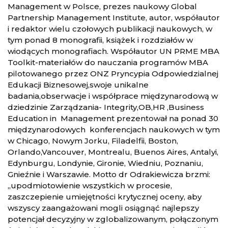
Management w Polsce, prezes naukowy Global
Partnership Management Institute, autor, współautor
i redaktor wielu czołowych publikacji naukowych, w
tym ponad 8 monografii, książek i rozdziałów w
wiodących monografiach. Współautor UN PRME MBA
Toolkit-materiałów do nauczania programów MBA
pilotowanego przez ONZ Pryncypia Odpowiedzialnej
Edukacji Biznesowej,swoje unikalne
badania,obserwacje i współprace międzynarodową w
dziedzinie Zarządzania- Integrity,OB,HR ,Business
Education in Management prezentował na ponad 30
międzynarodowych konferencjach naukowych w tym
w Chicago, Nowym Jorku, Filadelfii, Boston,
Orlando,Vancouver, Montrealu, Buenos Aires, Antalyi,
Edynburgu, Londynie, Gironie, Wiedniu, Poznaniu,
Gnieźnie i Warszawie. Motto dr Odrakiewicza brzmi:
„upodmiotowienie wszystkich w procesie,
zaszczepienie umiejętności krytycznej oceny, aby
wszyscy zaangażowani mogli osiągnąć najlepszy
potencjał decyzyjny w zglobalizowanym, połączonym