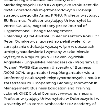
Marketingowych i HR /OB w tym jako Prokurent dla
GPMI i doradca d/s międzynarodowych i rozwoju
strategicznego dla Amex PPHU, Profesor wizytujący
EU Erasmus, Profesor wizytujący Uniwersytet La
Verne, CA USA, nagrodzony przez Journal of
Organizational Change Management,
Holandia,UK,USA-EMERALD Recenzentem Roku, Dr
Peter Odrakiewicz uprzednio pełnił wiele ról w
zarządzaniu edukacja wyższą w tym w obszarach
umiędzynaradawiania i wymiany w szkolnictwie
wyższym w kraju m.i jako -Dziekan Wydziału
Anglistyki - Lingwistyka Menedżerska - Program UE
Poznań PWSB /European University of Business
/2006-2014, organizator i współorganizator wielu
konferencji naukowych międzynarodowych z nauk o
zarządzaniu m.i Cooperating Globally, Innovation in
Management, Business Education and Training,
członek ONZ Global Compact www.unprme.org,
Profesor wizytujący Uniwersytetu w Debreczynie i w
University of La Verne, Ambasador HR Academy of