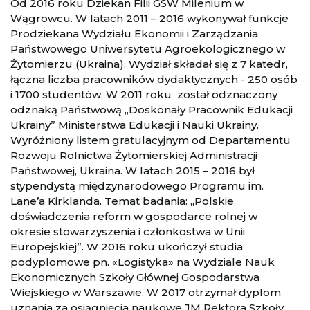
Od 2016 roku Dziekan Filii GSW Milenium w
Wągrowcu. W latach 2011 – 2016 wykonywał funkcje
Prodziekana Wydziału Ekonomii i Zarządzania
Państwowego Uniwersytetu Agroekologicznego w
Żytomierzu (Ukraina). Wydział składał się z 7 katedr,
łączna liczba pracowników dydaktycznych - 250 osób
i 1700 studentów. W 2011 roku został odznaczony
odznaką Państwową „Doskonały Pracownik Edukacji
Ukrainy” Ministerstwa Edukacji i Nauki Ukrainy.
Wyróżniony listem gratulacyjnym od Departamentu
Rozwoju Rolnictwa Żytomierskiej Administracji
Państwowej, Ukraina. W latach 2015 – 2016 był
stypendystą międzynarodowego Programu im.
Lane’a Kirklanda. Temat badania: „Polskie
doświadczenia reform w gospodarce rolnej w
okresie stowarzyszenia i członkostwa w Unii
Europejskiej”. W 2016 roku ukończył studia
podyplomowe pn. «Logistyka» na Wydziale Nauk
Ekonomicznych Szkoły Głównej Gospodarstwa
Wiejskiego w Warszawie. W 2017 otrzymał dyplom
uznania za osiągnięcia naukowe JM Rektora Szkoły