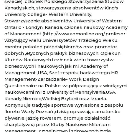
świecie), członek Polskiego Stowarzyszenia Studiów
Kanadyjskich, stowarzyszenia absolwentów King's
University College- Western University,
Stowarzyszenie absolwentów University of Western
Ontario - Londyn, Kanada, członek naukowy Academy
of Management (http://www.aomonline.org/,profesor
wizytujący wielu Uniwersytetów Trzeciego Wieku,
mentor pokoleń przedsiębiorców oraz promotor
dobrych ,etycznych praktyk biznesowych. Opiekun
Klubów Naukowych i członek wielu towarzystw
biznesowych i naukowych jak m.i Academy of
Management ,USA, Szef zespołu badawczego HR
Management-Zarzadzanie- Work Design
Questionnaire na Polske-współpracujący z wiodącymi
naukowcami m.i z University of Pennsylvania,USA,
Kanady,Niemiec,Wielkiej Brytanii oraz Izraela.
Kontynuuje tradycje sportowe wyniesione z zespołu
floretu Warty Poznań ,dzisiaj uprawiając amatorsko
pływanie, jazdę rowerem, promuje działalność
charytatywną przez Kluby Naukowe Milenium
Management , czytelnictwo i zdrowy tryb życia