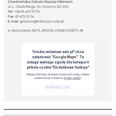
Gnieźnieńska Szkoła Wyższa Milenium
ul. L. Okulickiego 3a, Gniezno 62-200
Tel.
+48 61 425 75 70
Fax.
61 425 53 54
E-mail:
gniezno@milenium.edu.pl
e-doręczenie AE:PL-80036-43658-DDEFS-18