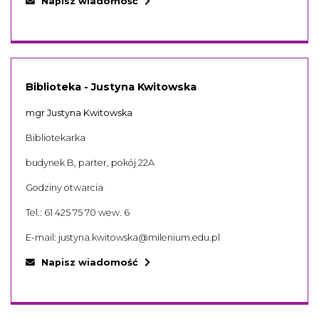
Napisz wiadomość
Biblioteka - Justyna Kwitowska
mgr Justyna Kwitowska
Bibliotekarka
budynek B, parter, pokój 22A
Godziny otwarcia
Tel.:
61 425 75 70 wew. 6
E-mail:
justyna.kwitowska@milenium.edu.pl
Napisz wiadomość