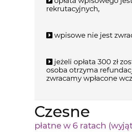
opłata wpisowego je
rekrutacyjnych,
wpisowe nie jest zwrac
jeżeli opłata 300 zł z
osoba otrzyma refundację
zwracamy wpłacone wcze
Czesne
płatne w 6 ratach (wyjąt