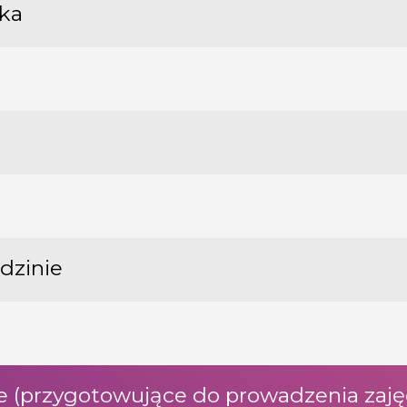
yka
dzinie
ne (przygotowujące do prowadzenia zaję