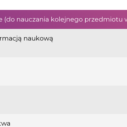
ie (do nauczania kolejnego przedmiotu 
ormacją naukową
twa