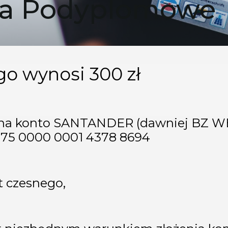
dia Podyplomowe
o wynosi 300 zł
 na konto SANTANDER (dawniej BZ WB
 1375 0000 0001 4378 8694
t czesnego,