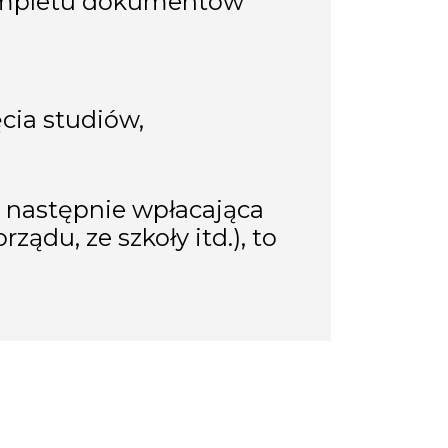
kompletu dokumentów
cia studiów,
 a następnie wpłacająca
ądu, ze szkoły itd.), to